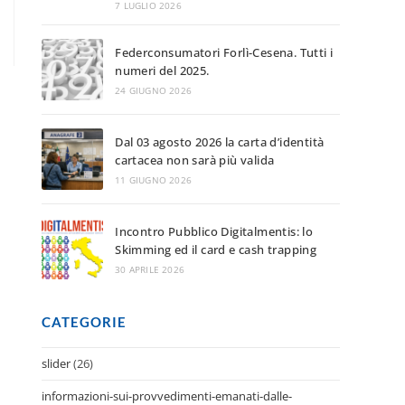
7 LUGLIO 2026
Federconsumatori Forlì-Cesena. Tutti i
numeri del 2025.
24 GIUGNO 2026
Dal 03 agosto 2026 la carta d’identità
cartacea non sarà più valida
11 GIUGNO 2026
Incontro Pubblico Digitalmentis: lo
Skimming ed il card e cash trapping
30 APRILE 2026
CATEGORIE
slider
(26)
informazioni-sui-provvedimenti-emanati-dalle-