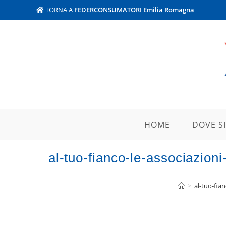
TORNA A
FEDERCONSUMATORI Emilia Romagna
HOME
DOVE S
al-tuo-fianco-le-associazioni
>
al-tuo-fia